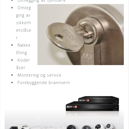
Omlegging av sylindere
Omleg
ging av
sikkerh
etslåse
r
Nøkke
lfiling
Kodel
åser
Montering og service
Forebyggende brannvern