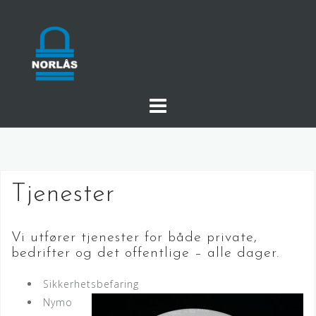
Hopp
over
innhold
Tjenester
Vi utfører tjenester for både private,
bedrifter og det offentlige – alle dager.
Sikkerhetsbefaring
Nymo