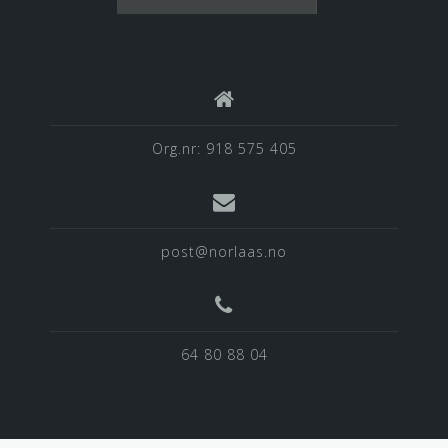
Org.nr: 918 575 405
post@norlaas.no
64 80 88 04