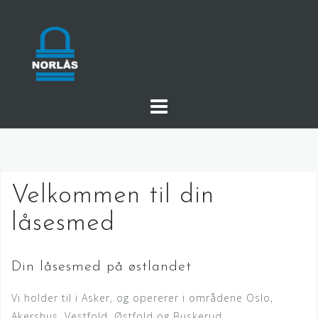
Hopp
over
innhold
Velkommen til din
låsesmed
Din låsesmed på østlandet
Vi holder til i Asker, og opererer i områdene Oslo,
Akershus, Vestfold, Østfold og Buskerud.