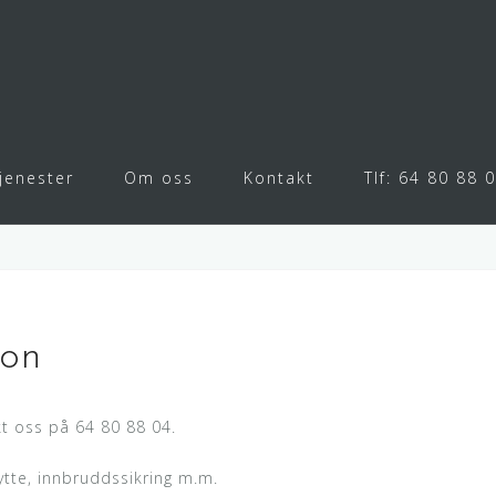
jenester
Om oss
Kontakt
Tlf: 64 80 88 
fon
t oss på 64 80 88 04.
tte, innbruddssikring m.m.