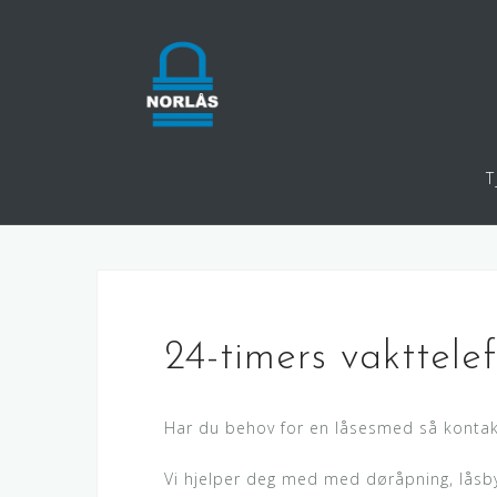
Hopp
over
innhold
T
24-timers vakttele
Har du behov for en låsesmed så kontak
Vi hjelper deg med med døråpning, låsby