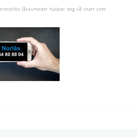
ceinnstilte låsesmeder hjelper deg så snart som